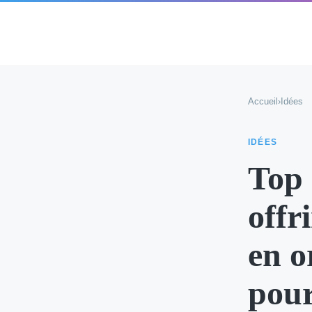
Accueil
›
Idées
IDÉES
Top 
offr
en o
pour