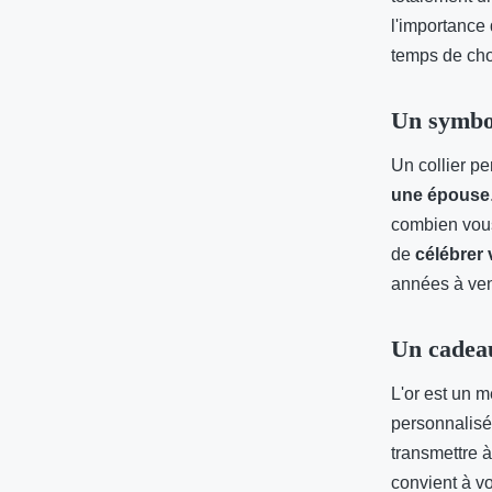
l'importance 
temps de cho
Un symbo
Un collier p
une épouse
combien vous 
de
célébrer
années à ven
Un cadeau
L'or est un m
personnalisé
transmettre 
convient à vo