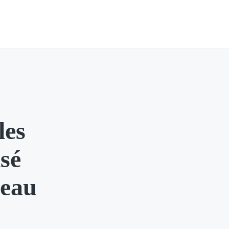
les
isé
deau