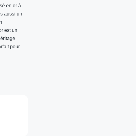
isé en or à
is aussi un
n
or est un
éritage
rfait pour