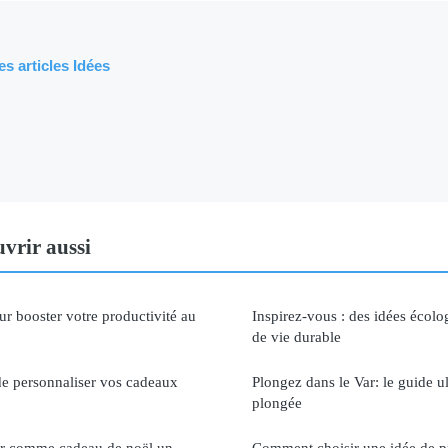
es articles Idées
vrir aussi
ur booster votre productivité au
Inspirez-vous : des idées écol
de vie durable
e personnaliser vos cadeaux
Plongez dans le Var: le guide 
plongée
rir comme cadeau de noël un
Comment choisir une idée de pr