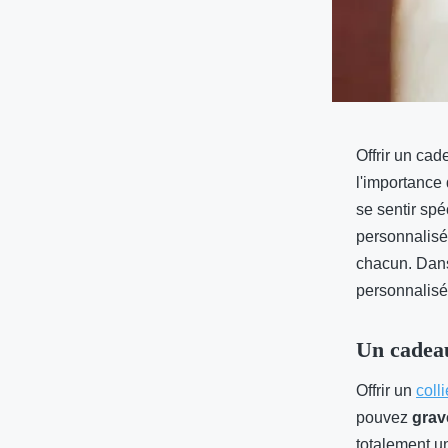
Offrir un ca
l'importance 
se sentir spé
personnalisés
chacun. Dans 
personnalisé
Un cadeau
Offrir un
coll
pouvez
grav
totalement un