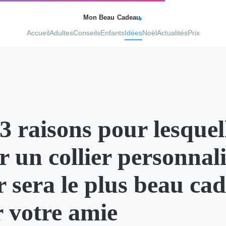
Accueil
Adultes
Conseils
Enfants
Idées
Noël
Actualités
Prix
3 raisons pour lesquel
ir un collier personnal
r sera le plus beau ca
 votre amie