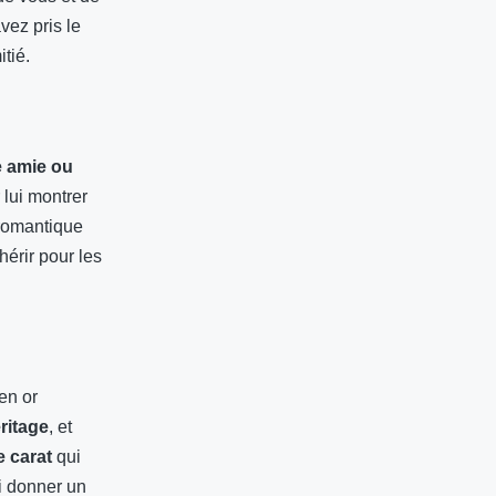
vez pris le
itié.
e amie ou
 lui montrer
 romantique
hérir pour les
en or
ritage
, et
e carat
qui
ui donner un