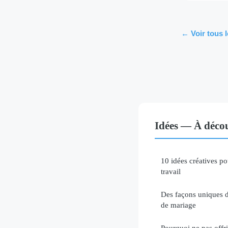
← Voir tous l
Idées — À décou
10 idées créatives po
travail
Des façons uniques d
de mariage
Pourquoi ne pas off