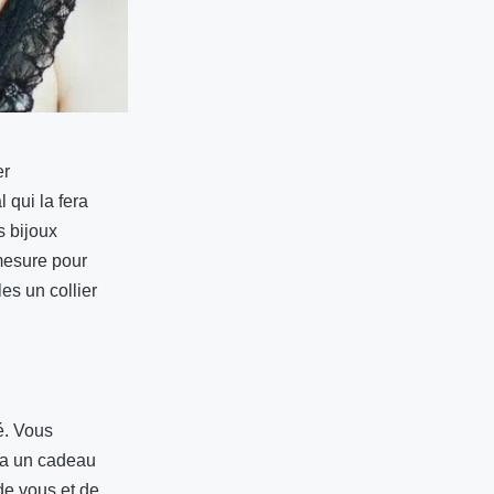
er
 qui la fera
s bijoux
 mesure pour
es un collier
é. Vous
era un cadeau
de vous et de